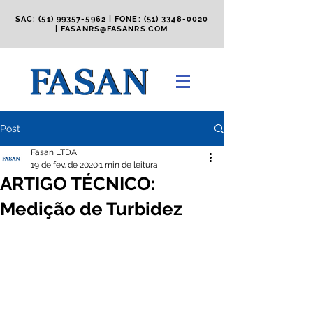
SAC:
(51) 99357-5962
| FONE:
(51) 3348-0020
|
FASANRS@FASANRS.COM
Post
Fasan LTDA
19 de fev. de 2020
1 min de leitura
ARTIGO TÉCNICO:
Medição de Turbidez