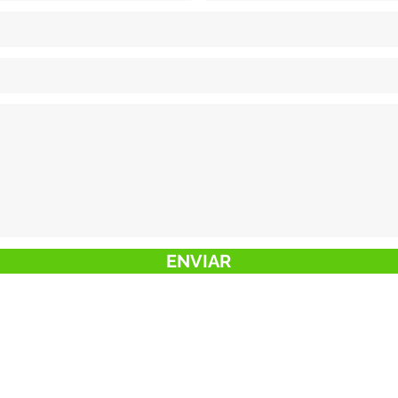
ENVIAR
Precisa de um atendimento mais breve?
s contate pelo WhatsApp!
(51) 99357-59