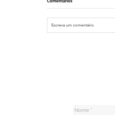
Comentários
Escreva um comentário
Economize o seu consume
de tinta e evite o
retrabalho!