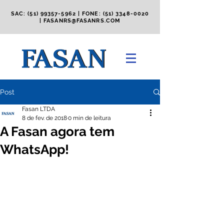
SAC:
(51) 99357-5962
| FONE:
(51) 3348-0020
|
FASANRS@FASANRS.COM
Post
Fasan LTDA
8 de fev. de 2018
0 min de leitura
A Fasan agora tem
WhatsApp!